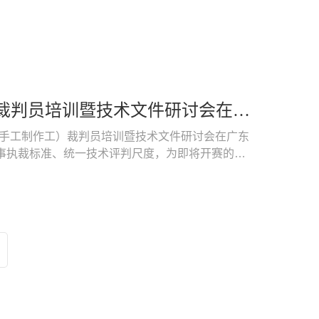
“百泰杯”第十四届全国黄金行业职业技能竞赛裁判员培训暨技术文件研讨会在深召开
首饰手工制作工）裁判员培训暨技术文件研讨会在广东
事执裁标准、统一技术评判尺度，为即将开赛的国