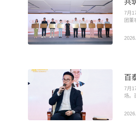
共
7月
团董
2026
百
7月
场。
战略
2026