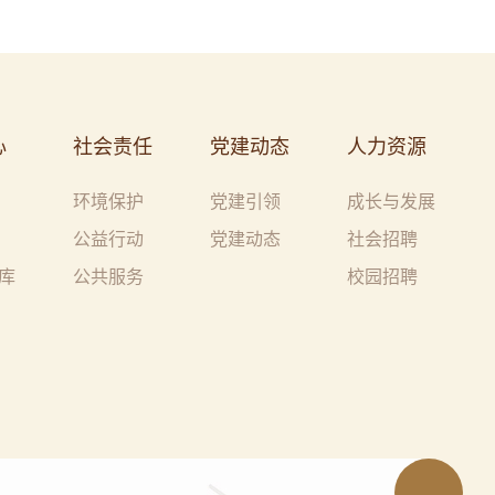
心
社会责任
党建动态
人力资源
环境保护
党建引领
成长与发展
公益行动
党建动态
社会招聘
库
公共服务
校园招聘