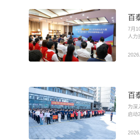
7月
人力
菲，
桃林
2026
百
为深
启动
岗位
全面
2026