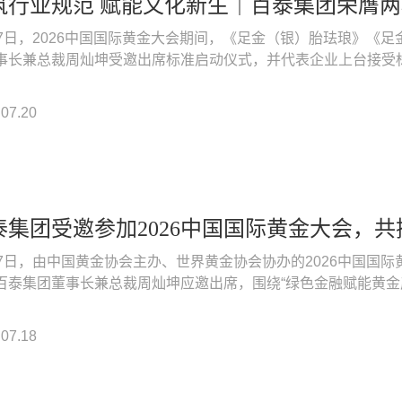
筑行业规范 赋能文化新生｜百泰集团荣膺
17日，2026中国国际黄金大会期间，《足金（银）胎珐琅》《
事长兼总裁周灿坤受邀出席标准启动仪式，并代表企业上台接受
.07.20
泰集团受邀参加2026中国国际黄金大会，
17日，由中国黄金协会主办、世界黄金协会协办的2026中国国际
百泰集团董事长兼总裁周灿坤应邀出席，围绕“绿色金融赋能黄金
导向与行业高质量发展规划，简要分享了百泰集团全链路绿色转
.07.18