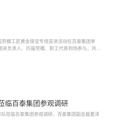
 第五届劳模工匠黄金珠宝专场宣讲活动在百泰集团举
相关负责人、历届劳模、职工代表到场参与，共听
莅临百泰集团参观调研
率队莅临百泰集团参观调研，百泰集团副总裁夏泽