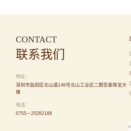
CONTACT
联系我们
地址：
深圳市盐田区北山道146号北山工业区二期百泰珠宝大
楼
电话：
0755－25282188