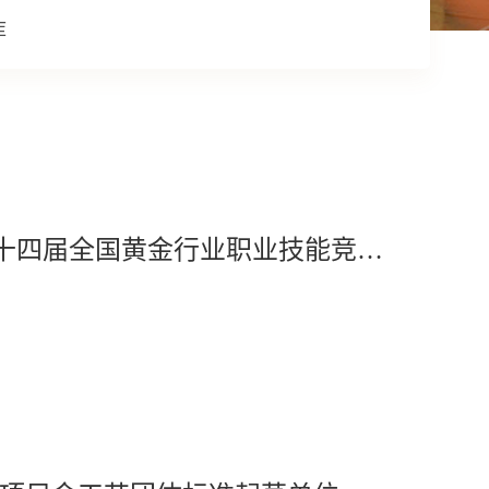
库
2026年全国行业职业技能竞赛——“百泰杯”第十四届全国黄金行业职业技能竞赛决赛启幕