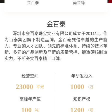
金百泰
尚金缘
0
0
0
0
0
0
金百泰
1
1
1
1
1
1
2
2
2
2
2
2
深圳市金百泰珠宝实业有限公司成立于2011年，作
3
3
3
3
3
3
为百泰集团旗下制造品牌，金百泰凭借卓越的生产能
0
0
0
0
4
4
4
4
4
4
力、专业的人才团队、领先的标准体系、持续的技术革
1
1
1
1
5
5
5
5
5
5
新、多元的产品创新及严苛的质量管控，锻造硬核制造
2
2
2
2
6
6
6
6
6
6
实力，不断夯实百泰精工口碑。
3
3
3
3
0
0
0
7
7
7
7
7
7
4
4
4
4
1
1
0
1
8
8
8
8
8
8
5
5
5
5
经营空间
年研发投入
2
2
1
2
9
9
9
0
9
9
9
6
6
6
6
3
3
2
3
0
0
0
1
0
0
0
平米
+万
7
7
7
7
4
4
3
4
1
1
1
2
1
1
1
8
8
0
8
8
0
5
0
5
4
5
2
2
2
3
2
2
2
高峰年产值
知识产权
0
9
9
0
1
9
9
1
6
1
6
5
6
3
3
3
4
3
3
3
1
0
0
1
2
0
0
吨
+项