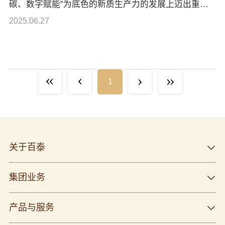
碳、数字赋能”为底色的新质生产力的发展上迈出重要
步伐。百泰集团作为绿色园区代表企业受邀出席活动，
2025.06.27
共绘黄金珠宝产业绿色发展新图景。
查看详情
1
关于百泰
集团业务
产品与服务