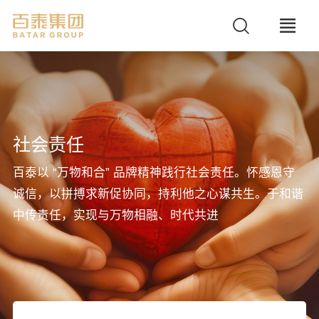
社会责任
百泰以 “万物和合” 品牌精神践行社会责任。怀感恩守
诚信，以拼搏求新促协同，持利他之心谋共生。于和谐
中传责任，实现与万物相融、时代共进